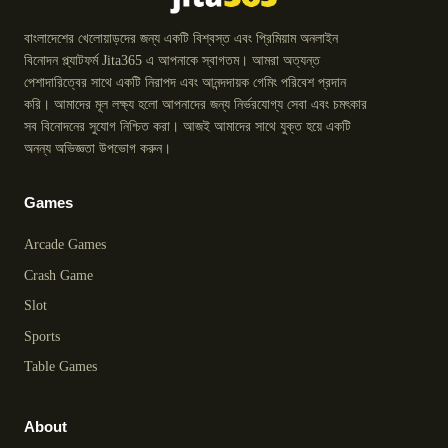
বাংলাদেশের খেলোয়াড়দের জন্য একটি বিশ্বস্ত এবং প্রিমিয়াম অনলাইন
বিনোদন প্ল্যাটফর্ম Jita365 এ আপনাকে স্বাগতম। আমরা অত্যন্ত
পেশাদারিত্বের সাথে একটি নিরাপদ এবং আনন্দদায়ক গেমিং পরিবেশ প্রদান
করি। আমাদের মূল লক্ষ্য হলো আপনাদের জন্য নির্ভরযোগ্য সেবা এবং চমৎকার
সব বিনোদনের সুযোগ নিশ্চিত করা। আজই আমাদের সাথে যুক্ত হয়ে একটি
অনন্য অভিজ্ঞতা উপভোগ করুন।
Games
Arcade Games
Crash Game
Slot
Sports
Table Games
About