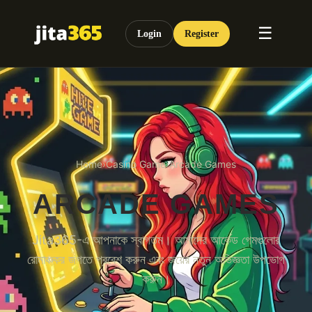
☰
Login
Register
Home
›
Casino Game
›
Arcade Games
ARCADE GAMES
Jita365-এ আপনাকে স্বাগতম। আমাদের আর্কেড গেমগুলোর
রোমাঞ্চকর জগতে প্রবেশ করুন এবং জয়ের নতুন অভিজ্ঞতা উপভোগ
করুন।