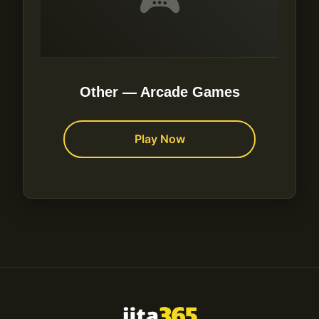
Other — Arcade Games
Play Now