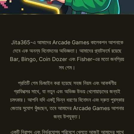
Jita365-এ আমাদের Arcade Games কালেকশন আপনাকে
দেবে এক অনন্য বিনোদনের অভিজ্ঞতা। আমাদের প্ল্যাটফর্মে রয়েছে
Bar, Bingo, Coin Dozer এবং Fisher-এর মতো জনপ্রিয়
সব গেম।
প্রতিটি গেম ডিজাইন করা হয়েছে সহজ নিয়ম এবং আকর্ষণীয়
গ্রাফিক্সের সাথে, যা নতুন এবং অভিজ্ঞ উভয় খেলোয়াড়দের জন্যই
চমৎকার। আপনি যদি একটু ভিন্ন ধরণের বিনোদন এবং দ্রুত পুরস্কার
জেতার সুযোগ খুঁজছেন, তবে আমাদের Arcade Games আপনার
জন্য উপযুক্ত।
একটি নিরাপদ এবং নির্ভরযোগ্য পরিবেশে খেলতে আজই আমাদের সাথে