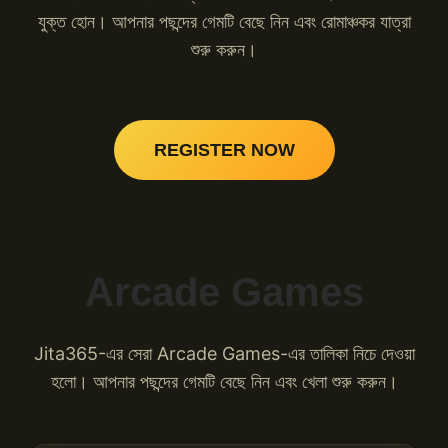
যুক্ত হোন। আপনার পছন্দের গেমটি বেছে নিন এবং রোমাঞ্চকর যাত্রা
শুরু করুন।
REGISTER NOW
Arcade Games
Jita365-এর সেরা Arcade Games-এর তালিকা নিচে দেওয়া
হলো। আপনার পছন্দের গেমটি বেছে নিন এবং খেলা শুরু করুন।