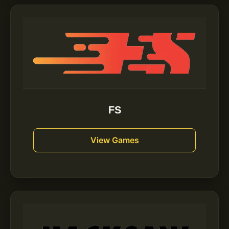
FS
View Games