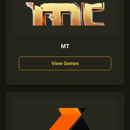
MT
View Games