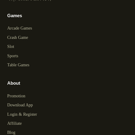
Games
Arcade Games
Crash Game
Slot
Sports
Table Games
About
Promotion
Download App
Login & Register
Affiliate
Blog