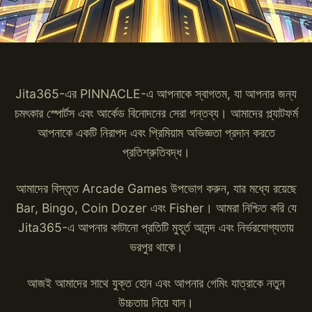
Jita365-এর PINNACLE-এ আপনাকে স্বাগতম, যা আপনার জন্য
চমৎকার স্পোর্টস এবং আর্কেড বিনোদনের সেরা গন্তব্য। আমাদের প্ল্যাটফর্ম
আপনাকে একটি নিরাপদ এবং প্রিমিয়াম অভিজ্ঞতা প্রদান করতে
প্রতিশ্রুতিবদ্ধ।
আমাদের বিস্তৃত Arcade Games উপভোগ করুন, যার মধ্যে রয়েছে
Bar, Bingo, Coin Dozer এবং Fisher। আমরা নিশ্চিত করি যে
Jita365-এ আপনার কাটানো প্রতিটি মুহূর্ত আনন্দ এবং নির্ভরযোগ্যতায়
ভরপুর থাকে।
আজই আমাদের সাথে যুক্ত হোন এবং আপনার গেমিং যাত্রাকে নতুন
উচ্চতায় নিয়ে যান।