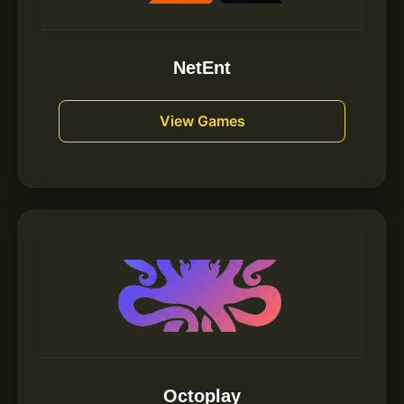
NetEnt
View Games
Octoplay