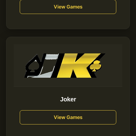
View Games
Joker
View Games