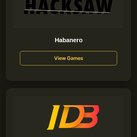
Habanero
View Games