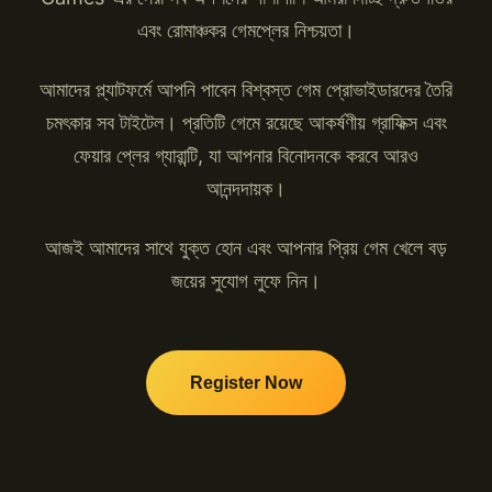
এবং রোমাঞ্চকর গেমপ্লের নিশ্চয়তা।
আমাদের প্ল্যাটফর্মে আপনি পাবেন বিশ্বস্ত গেম প্রোভাইডারদের তৈরি
চমৎকার সব টাইটেল। প্রতিটি গেমে রয়েছে আকর্ষণীয় গ্রাফিক্স এবং
ফেয়ার প্লের গ্যারান্টি, যা আপনার বিনোদনকে করবে আরও
আনন্দদায়ক।
আজই আমাদের সাথে যুক্ত হোন এবং আপনার প্রিয় গেম খেলে বড়
জয়ের সুযোগ লুফে নিন।
Register Now