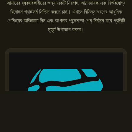
আমাদের ব্যবহারকারীদের জন্য একটি নিরাপদ, আনন্দদায়ক এবং নির্ভরযোগ্য
বিনোদন প্ল্যাটফর্ম নিশ্চিত করতে চাই। এখানে বিভিন্ন ধরণের আধুনিক
গেমিংয়ের অভিজ্ঞতা নিন এবং আপনার পছন্দমতো গেম নির্বাচন করে প্রতিটি
মুহূর্ত উপভোগ করুন।