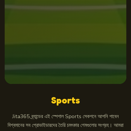
Sports
Jita365 ব্র্যান্ডের এই স্পেশাল Sports সেকশনে আপনি পাবেন
বিশ্বমানের সব প্রোভাইডারদের তৈরি চমৎকার গেমগুলোর সংগ্রহ। আমরা